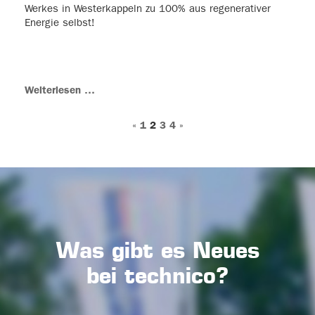
Werkes in Westerkappeln zu 100% aus regenerativer
Energie selbst!
Weiterlesen …
«
1
2
3
4
»
Was gibt es Neues
bei technico?