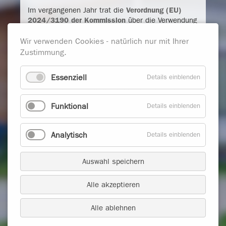
Im vergangenen Jahr trat die
Verordnung (EU)
2024/3190 der Kommission
über die Verwendung
von Bisphenol A (BPA) und anderen Bisphenolen
und Bisphenolderivaten in Materialien, die dazu
Wir verwenden Cookies - natürlich nur mit Ihrer
bestimmt sind, mit Lebensmitteln in Berührung zu
Zustimmung.
kommen, in Kraft. Die Verordnung enthält ein
Verbot der Verwendung von BPA in bestimmten
Essenziell
Details einblenden
Materialien, die mit Lebensmitteln in Berührung
kommen (Lebensmittelkontaktmaterialien - Food
Contact Materials - FCMs), darunter Kunststoff-
Funktional
Details einblenden
und beschichtete Verpackungen.
Weiterlesen …
Analytisch
Details einblenden
Auswahl speichern
© 2026 technico
Datenschutzerklärung
Alle akzeptieren
Impressum
Alle ablehnen