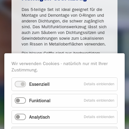
Das 5-teilige Set ist ideal geeignet für die
Montage und Demontage von O-Ringen und
anderen Dichtungen, die schwer zugänglich
sind. Das Multifunktionswerkzeug lässt sich
auch zum Säubern von Dichtungssitzen und
Gewindebohrungen sowie zum Lokalisieren
von Rissen in Metalloberflächen verwenden.
Die blauen Griffe sind aus hochwertigem
und schlagfestem Kunststoff gefertigt, die
Wir verwenden Cookies - natürlich nur mit Ihrer
aufgrund der ergonomischen Form
Zustimmung.
besonders gut in der Hand liegen. Die 80
mm langen Klingen bestehen aus einer
Chrom-Vanadium-Sonderlegierung und
Essenziell
Details einblenden
zeichnen sich somit durch eine lange
Lebensdauer aus.
Funktional
Details einblenden
Dieses Werkzeug-Set wird in einer
praktischen Rolltasche geliefert.
Analytisch
Details einblenden
Zurück