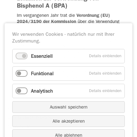
Bisphenol A (BPA)
Im vergangenen Jahr trat die
Verordnung (EU)
2024/3190 der Kommission
über die Verwendung
von Bisphenol A (BPA) und anderen Bisphenolen
und Bisphenolderivaten in Materialien, die dazu
Wir verwenden Cookies - natürlich nur mit Ihrer
bestimmt sind, mit Lebensmitteln in Berührung zu
Zustimmung.
kommen, in Kraft. Die Verordnung enthält ein
Verbot der Verwendung von BPA in bestimmten
Essenziell
Details einblenden
Materialien, die mit Lebensmitteln in Berührung
kommen (Lebensmittelkontaktmaterialien - Food
Contact Materials - FCMs), darunter Kunststoff-
Funktional
Details einblenden
und beschichtete Verpackungen.
Weiterlesen …
Analytisch
Details einblenden
Auswahl speichern
© 2026 technico
Datenschutzerklärung
Alle akzeptieren
Impressum
Alle ablehnen